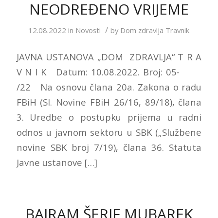
NEODREĐENO VRIJEME
/
12.08.2022
in
Novosti
by
Dom zdravlja Travnik
JAVNA USTANOVA „DOM ZDRAVLJA“ T R A
V N I K Datum: 10.08.2022. Broj: 05-
/22 Na osnovu člana 20a. Zakona o radu
FBiH (Sl. Novine FBiH 26/16, 89/18), člana
3. Uredbe o postupku prijema u radni
odnos u javnom sektoru u SBK („Službene
novine SBK broj 7/19), člana 36. Statuta
Javne ustanove […]
BAJRAM ŠERIF MUBAREK