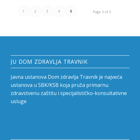
1
2
3
4
5
Page 5 of 5
JU DOM ZDRAVLJA TRAVNIK
Javna ustanova Dom zdravlja Travnik je najveća
ustanova u SBK/KSB koja pruža primarnu
zdravstvenu zaštitu i specijalističko-konsultativne
usluge