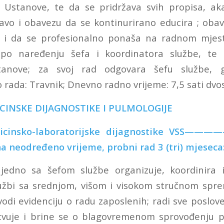
 Ustanove, te da se pridržava svih propisa, aka
avo i obavezu da se kontinurirano educira ; oba
 i da se profesionalno ponaša na radnom mjestu
po naređenju šefa i koordinatora službe, te 
anove; za svoj rad odgovara šefu službe, gl
 rada: Travnik; Dnevno radno vrijeme: 7,5 sati dvo
ICINSKE DIJAGNOSTIKE I PULMOLOGIJE
edicinsko-laboratorijske dijagnostike VSS
na neodređeno vrijeme, probni rad 3 (tri) mjeseca
ajedno sa šefom službe organizuje, koordinira i
užbi sa srednjom, višom i visokom stručnom spr
odi evidenciju o radu zaposlenih; radi sve poslov
stvuje i brine se o blagovremenom sprovođenju p