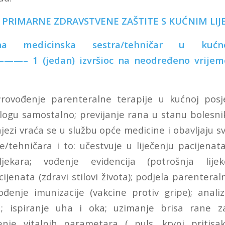
 PRIMARNE ZDRAVSTVENE ZAŠTITE S KUĆNIM LIJ
na medicinska sestra/tehničar u kuć
1 (jedan) izvršioc na neodređeno vrijeme,
Provođenje parenteralne terapije u kućnoj posje
nalogu samostalno; previjanje rana u stanu bolesni
jezi vraća se u službu opće medicine i obavljaju 
re/tehničara i to: učestvuje u liječenju pacijen
ljekara; vođenje evidencija (potrošnja lijekov
ijenata (zdravi stilovi života); podjela parenteraln
ovođenje imunizacije (vakcine protiv gripe); anal
; ispiranje uha i oka; uzimanje brisa rane z
enje vitalnih parametara ( puls, krvni pritisak