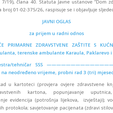
 7/19), člana 40. Statuta Javne ustanove ”Dom zdr
 broj 01-02-375/26, raspisuje se i objavljuje sljede
JAVNI OGLAS
za prijem u radni odnos
ĆE PRIMARNE ZDRAVSTVENE ZAŠTITE S KUĆN
lanta, terenske ambulante Karaula, Paklarevo i 
a sestra/tehničar SSS ———————————
ca na neodređeno vrijeme, probni rad 3 (tri) mjesec
ad u kartoteci (provjera ovjere zdravstvene knj
avstvenih kartona, popunjavanje uputnica
nje evidencija (potrošnja lijekova, izvještaji); v
ih protokola; savjetovanje pacijenata (zdravi stilovi