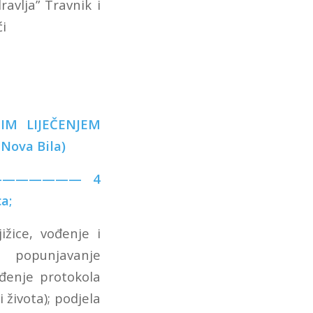
avlja” Travnik i
ći
IM LIJEČENJEM
Nova Bila)
————————— 4
a;
ižice, vođenje i
, popunjavanje
ođenje protokola
 života); podjela