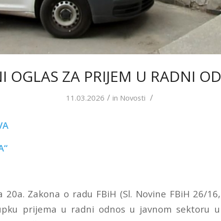
NI OGLAS ZA PRIJEM U RADNI O
/
/
11.03.2026
in
Novosti
VA
A“
 20a. Zakona o radu FBiH (Sl. Novine FBiH 26/16, 
pku prijema u radni odnos u javnom sektoru u