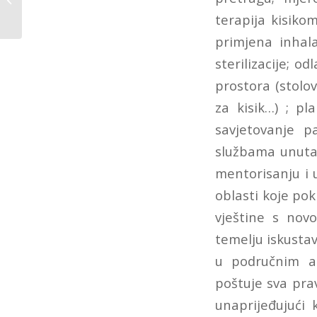
pomoći Doma zdravlja
terapija kisiko
Travnik
primjena inhala
sterilizacije; 
prostora (stolov
za kisik…) ; pl
savjetovanje p
službama unutar
mentorisanju i 
oblasti koje pok
vještine s nov
temelju iskustav
u područnim am
poštuje sva pra
unaprijeđujući