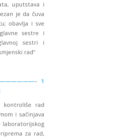
ta, uputstava i
vezan je da čuva
; obavlja i sve
glavne sestre i
avnoj sestri i
smjenski rad“
——————————– 1
:
 kontroliše rad
emom i sačinjava
e laboratorijskog
riprema za rad,