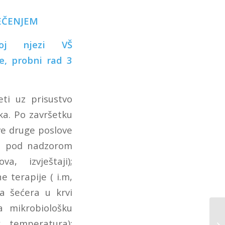
EČENJEM
noj njezi VŠ
 probni rad 3
ti uz prisustvo
ka. Po završetku
sve druge poslove
ata pod nadzorom
a, izvještaji);
e terapije ( i.m,
iza šećera u krvi
a mikrobiološku
, temperatura);