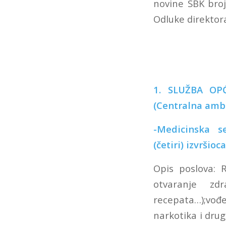
novine SBK broj
Odluke direktora
1. SLUŽBA OP
(Centralna ambu
-Medicinsk
(četiri) izvršio
Opis poslova: R
otvaranje zdr
recepata…);vođe
narkotika i drug