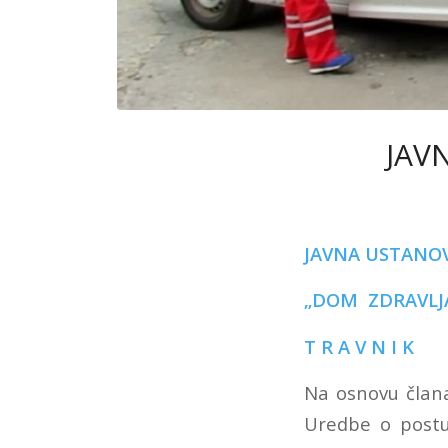
JAV
JAVNA USTANO
„DOM ZDRAVLJ
T R A V N I K
Na osnovu člana
Uredbe o postu