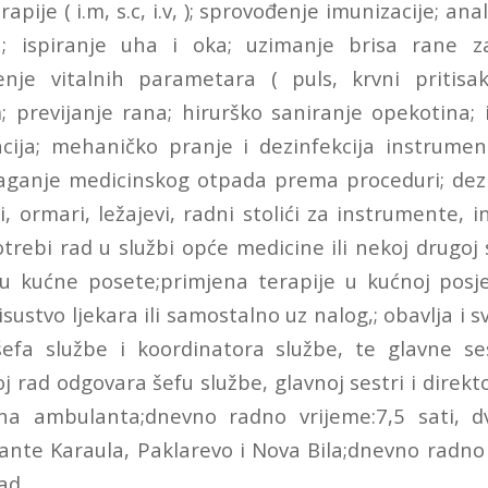
pije ( i.m, s.c, i.v, ); sprovođenje imunizacije; ana
; ispiranje uha i oka; uzimanje brisa rane z
enje vitalnih parametara ( puls, krvni pritisak
m; previjanje rana; hirurško saniranje opekotina; 
cija; mehaničko pranje i dezinfekcija instrume
odlaganje medicinskog otpada prema proceduri; dez
i, ormari, ležajevi, radni stolići za instrumente, 
otrebi rad u službi opće medicine ili nekoj drugoj
u kućne posete;primjena terapije u kućnoj posje
sustvo ljekara ili samostalno uz nalog,; obavlja i 
efa službe i koordinatora službe, te glavne ses
j rad odgovara šefu službe, glavnoj sestri i direkt
lna ambulanta;dnevno radno vrijeme:7,5 sati, dv
nte Karaula, Paklarevo i Nova Bila;dnevno radno v
ad.