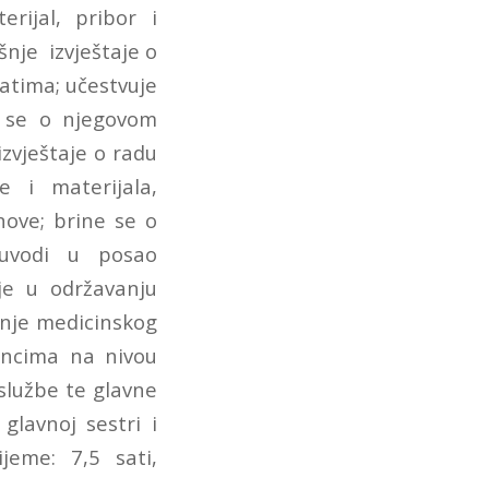
erijal, pribor i
šnje izvještaje o
ratima; učestvuje
a se o njegovom
izvještaje o radu
e i materijala,
nove; brine se o
; uvodi u posao
je u održavanju
anje medicinskog
ancima na nivou
 službe te glavne
glavnoj sestri i
jeme: 7,5 sati,