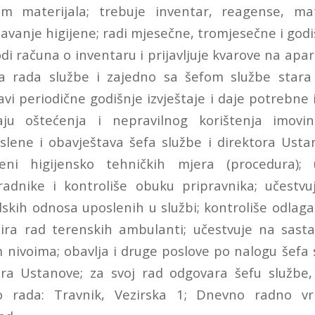
em materijala; trebuje inventar, reagense, mat
avanje higijene; radi mjesečne, tromjesečne i godi
odi računa o inventaru i prijavljuje kvarove na apa
va rada službe i zajedno sa šefom službe star
vi periodične godišnje izvještaje i daje potrebne 
aju oštećenja i nepravilnog korištenja imovin
lene i obavještava šefa službe i direktora Usta
jeni higijensko tehničkih mjera (procedura)
radnike i kontroliše obuku pripravnika; učestvu
skih odnosa uposlenih u službi; kontroliše odlag
nira rad terenskih ambulanti; učestvuje na sast
m nivoima; obavlja i druge poslove po nalogu šefa
ora Ustanove; za svoj rad odgovara šefu službe, 
to rada: Travnik, Vezirska 1; Dnevno radno vri