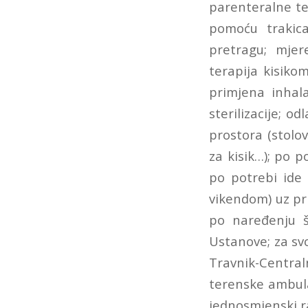
parenteralne tera
pomoću trakica
pretragu; mjer
terapija kisiko
primjena inhala
sterilizacije; 
prostora (stolov
za kisik…); po p
po potrebi ide 
vikendom) uz pri
po naređenju š
Ustanove; za svo
Travnik-Centra
terenske ambula
jednosmjenski r