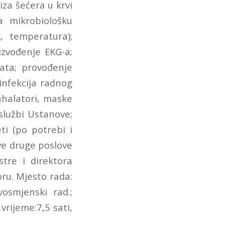
liza šećera u krvi
a mikrobiološku
, temperatura);
izvođenje EKG-a;
nata; provođenje
infekcija radnog
inhalatori, maske
 službi Ustanove;
ti (po potrebi i
sve druge poslove
tre i direktora
oru. Mjesto rada:
osmjenski rad.;
rijeme:7,5 sati,