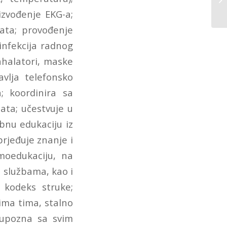
izvođenje EKG-a;
nata; provođenje
infekcija radnog
inhalatori, maske
avlja telefonsko
; koordinira sa
ata; učestvuje u
bnu edukaciju iz
prjeđuje znanje i
moedukaciju, na
m službama, kao i
 kodeks struke;
ima tima, stalno
 upozna sa svim