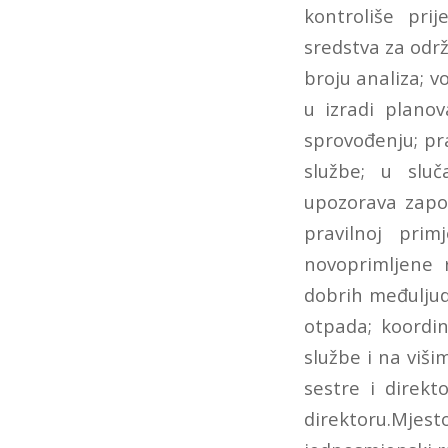
kontroliše prij
sredstva za održ
broju analiza; v
u izradi plano
sprovođenju; pra
službe; u sluč
upozorava zapos
pravilnoj prim
novoprimljene 
dobrih međuljud
otpada; koordi
službe i na viši
sestre i direkt
direktoru.Mjes