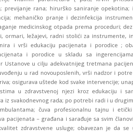
m; previjanje rana; hirurško saniranje opekotina; 
cija; mehaničko pranje i dezinfekcija instrume
odlaganje medicinskog otpada prema proceduri; dez
i, ormari, ležajevi, radni stolići za instrumente, 
anira i vrši edukaciju pacijenata i porodice ; ob
acijenata i porodice u skladu sa ingerencijama
 Ustanove u cilju adekvatnijeg tretmana pacijen
uvođenju u rad novouposlenih, vrši nadzor i potre
riva; osigurava uštede kod svake intervencije; una
ostima u zdravstvenoj njezi kroz edukaciju i sa
a iz svakodnevnog rada; po potrebi radi i u drugi
bulantama; čuva profesionalnu tajnu i etički
va pacijenata – građana i sarađuje sa svim članov
 kvalitet zdravstvene usluge; obavezan je da se