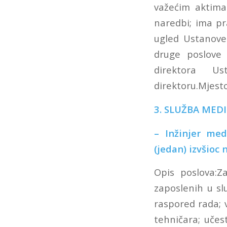
važećim aktima
naredbi; ima pr
ugled Ustanove
druge poslove 
direktora Ust
direktoru.Mjesto
3. SLUŽBA MED
– Inžinjer m
(jedan) izvšioc 
Opis poslova:Z
zaposlenih u sl
raspored rada; v
tehničara; uče