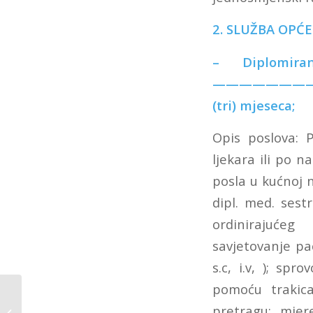
2.
SLUŽBA OPĆE
– Diplomira
——————————– 
(tri) mjeseca;
Opis poslova: 
ljekara ili po 
posla u kućnoj n
dipl. med. sest
ordinirajućeg 
savjetovanje pac
s.c, i.v, ); spr
pomoću trakica
Edukacije uposlenika
hitme medicinske
pretragu; mjer