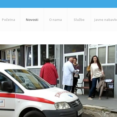
Početna
Novosti
O nama
Službe
Javne nabavk