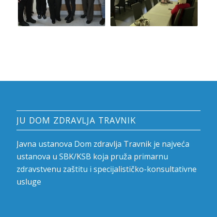
JU DOM ZDRAVLJA TRAVNIK
Javna ustanova Dom zdravlja Travnik je najveća
ustanova u SBK/KSB koja pruža primarnu
zdravstvenu zaštitu i specijalističko-konsultativne
usluge