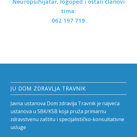
Neuropsihijatar, logoped i ostali članovi
tima:
062 197 719
JU DOM ZDRAVLJA TRAVNIK
Javna ustanova Dom zdravlja Travnik je najveća
ustanova u SBK/KSB koja pruža primarnu
zdravstvenu zaštitu i specijalističko-konsultativne
usluge