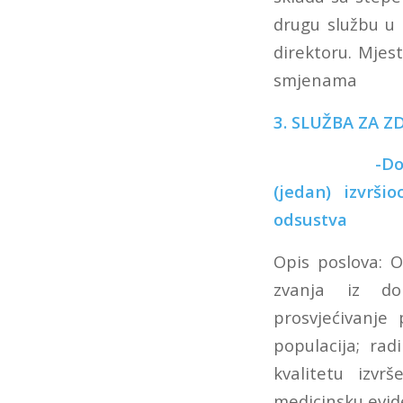
drugu službu u 
direktoru. Mjest
smjenama
3. SLUŽBA ZA 
-D
(jedan) izvrš
odsustva
Opis poslova: 
zvanja iz do
prosvjećivanje 
populacija; ra
kvalitetu izvr
medicinsku evide