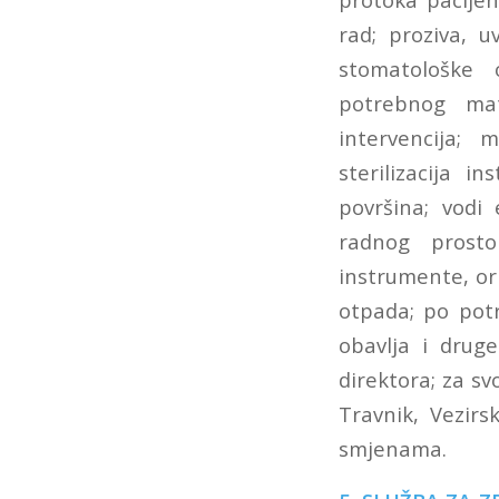
rad; proziva, 
stomatološke o
potrebnog mate
intervencija; 
sterilizacija i
površina; vodi 
radnog prostor
instrumente, or
otpada; po pot
obavlja i drug
direktora; za sv
Travnik, Vezirs
smjenama.