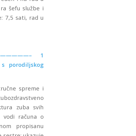
ra šefu službe i
: 7,5 sati, rad u
————————– 1
s porodiljskog
tručne spreme i
bozdravstveno
uktura zuba svih
; vodi računa o
konom propisanu
e sestre; ukazuje