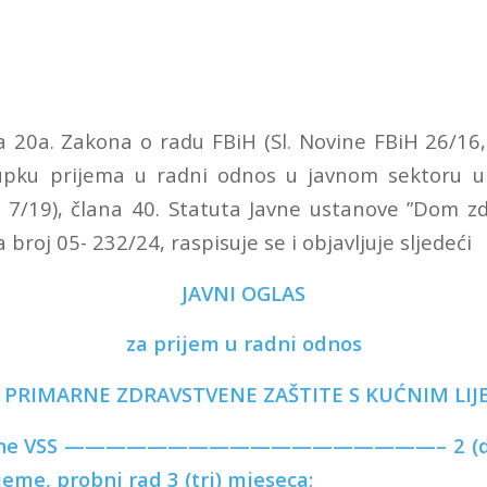
 20a. Zakona o radu FBiH (Sl. Novine FBiH 26/16, 
pku prijema u radni odnos u javnom sektoru u
 7/19), člana 40. Statuta Javne ustanove ”Dom zdr
 broj 05- 232/24, raspisuje se i objavljuje sljedeći
JAVNI OGLAS
za prijem u radni odnos
E PRIMARNE ZDRAVSTVENE ZAŠTITE S KUĆNIM LI
icine VSS ——————————————————– 2 (dva) 
eme, probni rad 3 (tri) mjeseca;