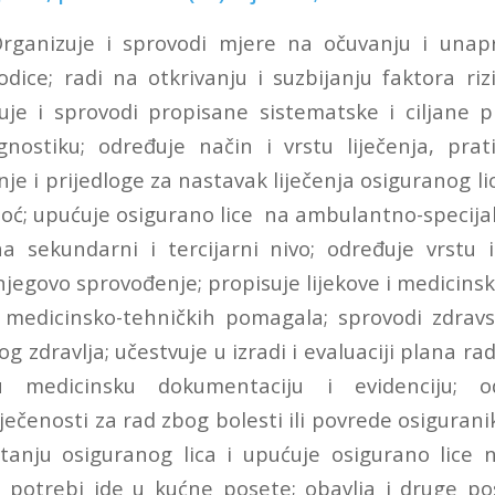
Organizuje i sprovodi mjere na očuvanju i unapr
odice; radi na otkrivanju i suzbijanju faktora ri
zuje i sprovodi propisane sistematske i ciljane p
gnostiku; određuje način i vrstu liječenja, prati
nje i prijedloge za nastavak liječenja osiguranog li
ć; upućuje osigurano lice na ambulantno-specijal
na sekundarni i tercijarni nivo; određuje vrstu
i njegovo sprovođenje; propisuje lijekove i medicinsk
medicinsko-tehničkih pomagala; sprovodi zdravs
 zdravlja; učestvuje u izradi i evaluaciji plana rad
u medicinsku dokumentaciju i evidenciju; o
ečenosti za rad zbog bolesti ili povrede osigurani
tanju osiguranog lica i upućuje osigurano lice 
 potrebi ide u kućne posete; obavlja i druge p