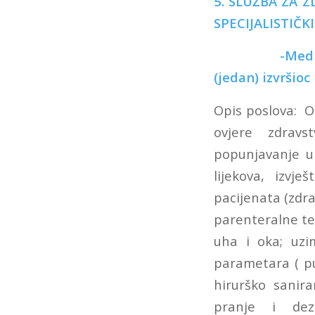
5. SLUŽBA ZA 
SPECIJALISTIČ
-Medicins
(jedan) izvršio
Opis poslova: Ob
ovjere zdravs
popunjavanje up
lijekova, izvješ
pacijenata (zdra
parenteralne tera
uha i oka; uzi
parametara ( pul
hirurško sanira
pranje i dezi