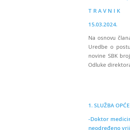
T R A V N I K
15.03.2024.
Na osnovu člana
Uredbe o postu
novine SBK broj
Odluke direktora
1. SLUŽBA OPĆ
-Doktor med
neodređeno vrij