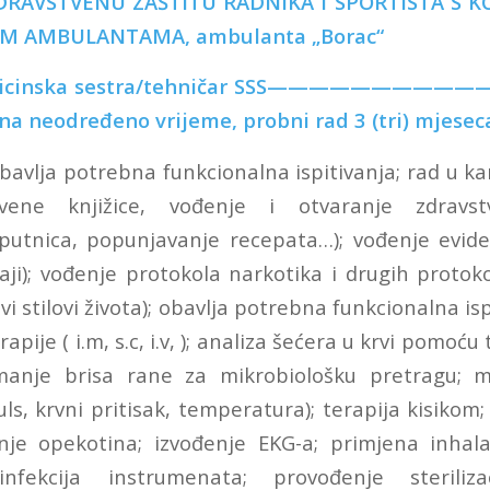
ZDRAVSTVENU ZAŠTITU RADNIKA I SPORTISTA S 
KIM AMBULANTAMA, ambulanta „Borac“
ka sestra/tehničar SSS—————————
c na neodređeno vrijeme, probni rad 3 (tri) mjesec
avlja potrebna funkcionalna ispitivanja; rad u ka
tvene knjižice, vođenje i otvaranje zdravst
utnica, popunjavanje recepata…); vođenje evide
taji); vođenje protokola narkotika i drugih protok
vi stilovi života); obavlja potrebna funkcionalna isp
pije ( i.m, s.c, i.v, ); analiza šećera u krvi pomoću 
manje brisa rane za mikrobiološku pretragu; mj
s, krvni pritisak, temperatura); terapija kisikom;
nje opekotina; izvođenje EKG-a; primjena inhal
nfekcija instrumenata; provođenje sterilizac