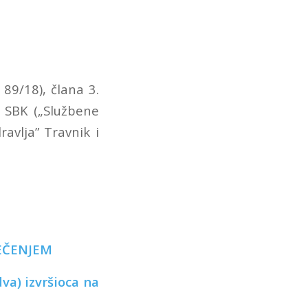
89/18), člana 3.
 SBK („Službene
avlja” Travnik i
JEČENJEM
izvršioca na