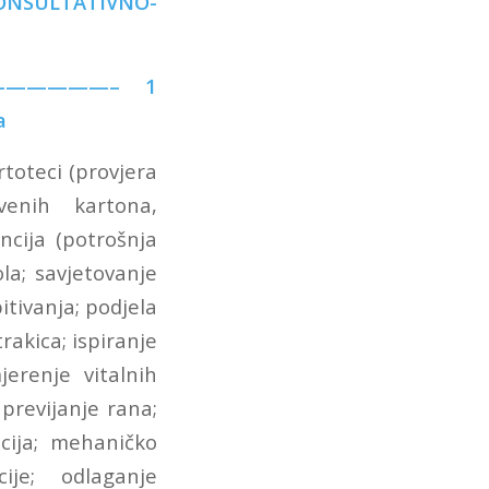
KONSULTATIVNO-
———————– 1
a
rtoteci (provjera
venih kartona,
ncija (potrošnja
ola; savjetovanje
itivanja; podjela
trakica; ispiranje
erenje vitalnih
 previjanje rana;
acija; mehaničko
ije; odlaganje