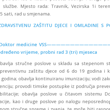
a službe. Mjesto rada: Travnik, Vezirska 1i ter
5 sati, rad u smjenama.
 ZDRAVSTVENU ZAŠTITU DJECE I OMLADINE S 
medicine VSS————————————————
određeno vrijeme, probni rad 3 (tri) mjeseca
Obavlja stručne poslove u skladu sa stepenom s
 preventivnu zaštitu djece od 6 do 19 godina i k
5 godina; obavlja kontinuiranu imunizaciju; vodi z
enciju; provodi timske postupke iz područja preven
abilitacije; obavlja poslove u čitavom sistemu 
acije, kao i druge poslove po nalogu neposredno
nom stručne spreme i zvanja, te može biti raspo