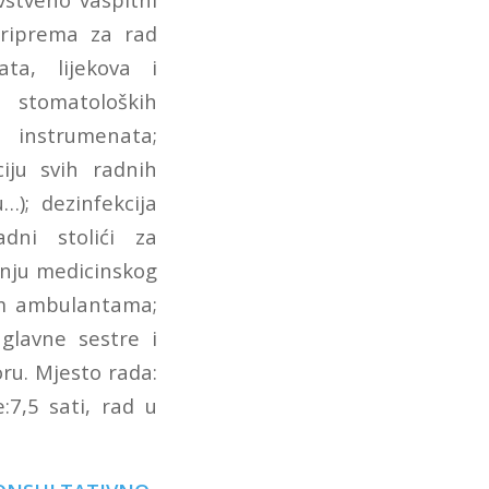
priprema za rad
ata, lijekova i
u stomatoloških
h instrumenata;
ciju svih radnih
…); dezinfekcija
adni stolići za
anju medicinskog
im ambulantama;
glavne sestre i
oru. Mjesto rada:
:7,5 sati, rad u