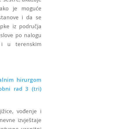
 ako je moguće
stanove i da se
pke iz područja
poslove po nalogu
 i u terenskim
nim hirurgom
ni rad 3 (tri)
ižice, vođenje i
nevne izvještaje
vstveno vaspitni