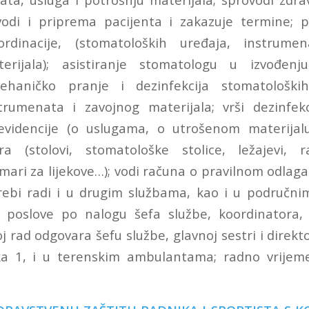
uvodi i priprema pacijenta i zakazuje termine; 
rdinacije, (stomatoloških uređaja, instrumen
rijala); asistiranje stomatologu u izvođenj
mehaničko pranje i dezinfekcija stomatološki
nstrumenata i zavojnog materijala; vrši dezinfek
evidencije (o uslugama, o utrošenom materijalu
a (stolovi, stomatološke stolice, ležajevi, r
mari za lijekove…); vodi računa o pravilnom odlag
rebi radi i u drugim službama, kao i u područn
e poslove po nalogu šefa službe, koordinatora, 
oj rad odgovara šefu službe, glavnoj sestri i direkt
ka 1, i u terenskim ambulantama; radno vrijeme