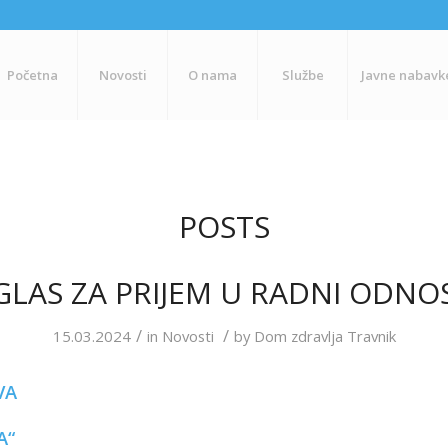
Početna
Novosti
O nama
Službe
Javne nabavk
POSTS
GLAS ZA PRIJEM U RADNI ODNO
/
/
15.03.2024
in
Novosti
by
Dom zdravlja Travnik
VA
A“