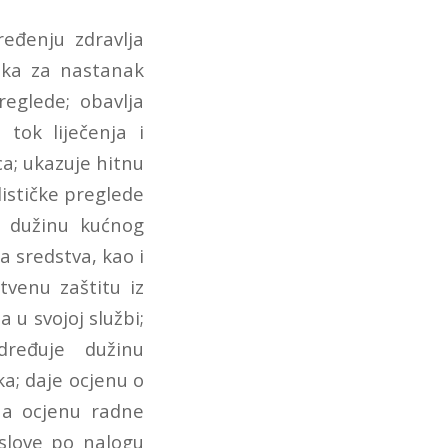
eđenju zdravlja
zika za nastanak
reglede; obavlja
 tok liječenja i
ca; ukazuje hitnu
ističke preglede
 i dužinu kućnog
a sredstva, kao i
tvenu zaštitu iz
a u svojoj službi;
dređuje dužinu
ka; daje ocjenu o
na ocjenu radne
oslove po nalogu