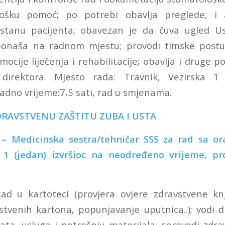
lošku pomoć; po potrebi obavlja preglede, i
u stanu pacijenta; obavezan je da čuva ugled U
ponaša na radnom mjestu; provodi timske postu
mocije liječenja i rehabilitacije; obavlja i druge 
 direktora. Mjesto rada: Travnik, Vezirska 1
dno vrijeme:7,5 sati, rad u smjenama.
DRAVSTVENU ZAŠTITU ZUBA I USTA
a sestra/tehničar SSS za rad sa oral
edan) izvršioc na neodređeno vrijeme, prob
ad u kartoteci (provjera ovjere zdravstvene knj
stvenih kartona, popunjavanje uputnica..); vodi d
ata, usluga i potrošnju materijala; sprovodi zdra