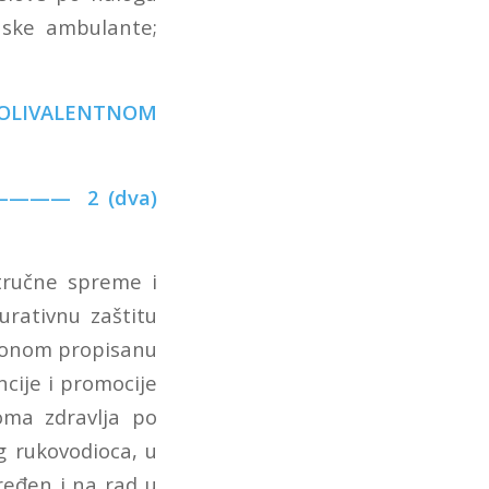
enske ambulante;
POLIVALENTNOM
— 2 (dva)
tručne spreme i
urativnu zaštitu
akonom propisanu
cije i promocije
Doma zdravlja po
g rukovodioca, u
ređen i na rad u