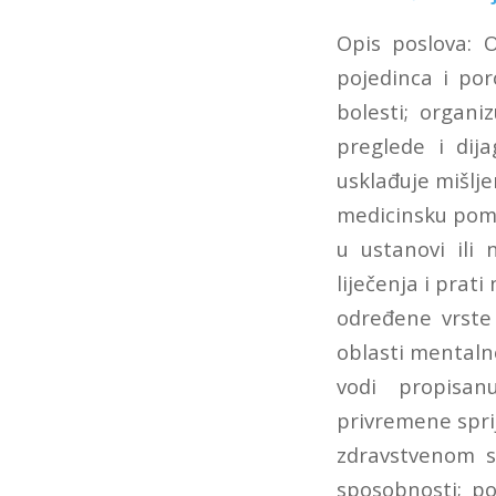
Opis poslova: 
pojedinca i por
bolesti; organi
preglede i dija
usklađuje mišlje
medicinsku pomo
u ustanovi ili 
liječenja i prat
određene vrste 
oblasti mentalnog
vodi propisan
privremene sprij
zdravstvenom s
sposobnosti; po