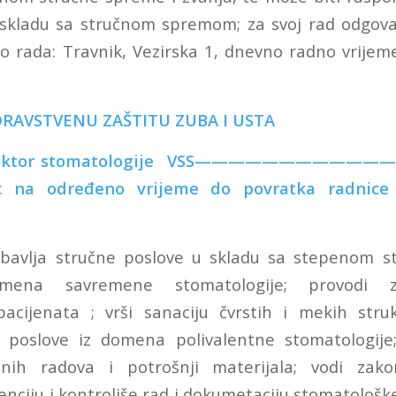
skladu sa stručnom spremom; za svoj rad odgova
o rada: Travnik, Vezirska 1, dnevno radno vrijeme
ZDRAVSTVENU ZAŠTITU ZUBA I USTA
oktor stomatologije VSS—————————
ioc na određeno vrijeme do povratka radnice 
Obavlja stručne poslove u skladu sa stepenom s
mena savremene stomatologije; provodi zu
pacijenata ; vrši sanaciju čvrstih i mekih str
di poslove iz domena polivalentne stomatologije
šenih radova i potrošnji materijala; vodi za
nciju i kontroliše rad i dokumetaciju stomatološk