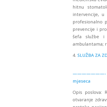
hitnu stomato
intervencije, 
profesionalno 
prevencije i pro
šefa službe i
ambulantama; ra
4.
SLUŽBA ZA Z
– Medicinsk
———————- 1 (j
mjeseca
Opis poslova: R
otvaranje zdrav
protoka pacijen