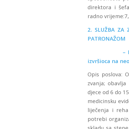
direktora i šef
radno vrijeme:7,
2. SLUŽBA ZA
PATRONAŽOM
– Doktor 
izvršioca na ne
Opis poslova: 
zvanja; obavlja
djece od 6 do 1
medicinsku evid
liječenja i reh
potrebi organiz
skladu sa stepe