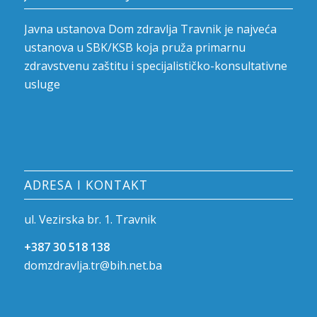
Javna ustanova Dom zdravlja Travnik je najveća
ustanova u SBK/KSB koja pruža primarnu
zdravstvenu zaštitu i specijalističko-konsultativne
usluge
ADRESA I KONTAKT
ul. Vezirska br. 1. Travnik
+387 30 518 138
domzdravlja.tr@bih.net.ba