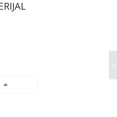
RIJAL
In
po
za