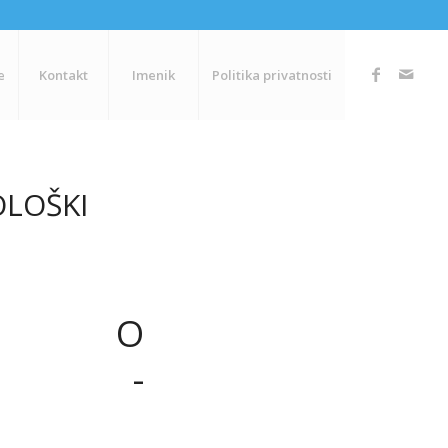
e
Kontakt
Imenik
Politika privatnosti
OLOŠKI
NJE O
CI -
I