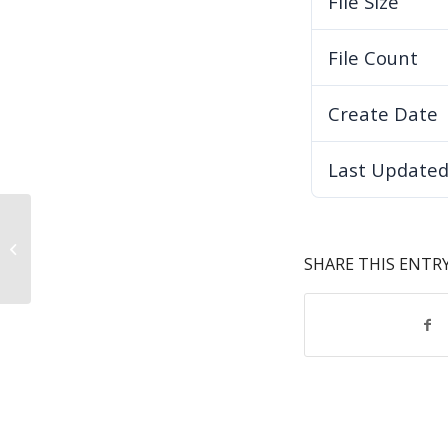
File Size
File Count
Create Date
Last Update
Izvještaj o provedenom postupku
za nabavku građevinskog nadzora
SHARE THIS ENTR
radova ulaza...