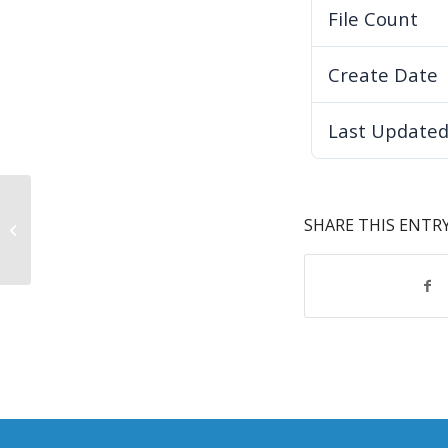
File Count
Create Date
Last Update
Obavještenje o nabavci –
SHARE THIS ENTR
Nadogradnja administrativnog
dijela zgrade...