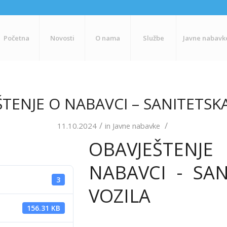
Početna
Novosti
O nama
Službe
Javne nabavk
TENJE O NABAVCI – SANITETSK
/
/
11.10.2024
in
Javne nabavke
OBAVJEŠTE
NABAVCI - SAN
3
VOZILA
156.31 KB