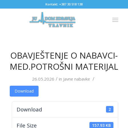
Kontakt: +387 30 518 138
OBAVJEŠTENJE O NABAVCI-
MED.POTROŠNI MATERIJAL
/
/
26.05.2026
in
Javne nabavke
Download
Download
2
File Size
157.93 KB