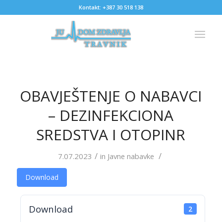
Kontakt: +387 30 518 138
OBAVJEŠTENJE O NABAVCI
– DEZINFEKCIONA
SREDSTVA I OTOPINR
/
/
7.07.2023
in
Javne nabavke
Download
Download
2