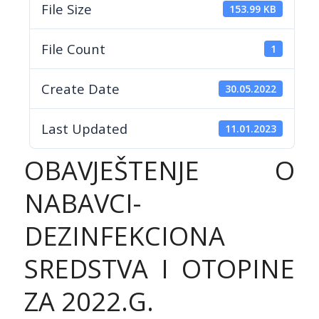
File Size
153.99 KB
File Count
1
Create Date
30.05.2022
Last Updated
11.01.2023
OBAVJEŠTENJE O
NABAVCI-
DEZINFEKCIONA
SREDSTVA I OTOPINE
ZA 2022.G.