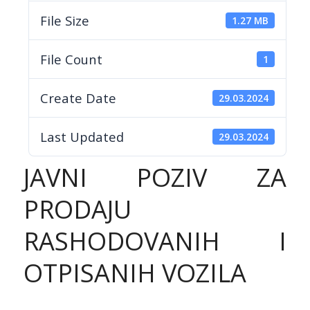
File Size
1.27 MB
File Count
1
Create Date
29.03.2024
Last Updated
29.03.2024
JAVNI POZIV ZA
PRODAJU
RASHODOVANIH I
OTPISANIH VOZILA