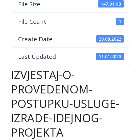
File Size
147.91 KB
File Count
1
Create Date
29.08.2022
Last Updated
11.01.2023
IZVJESTAJ-O-
PROVEDENOM-
POSTUPKU-USLUGE-
IZRADE-IDEJNOG-
PROJEKTA