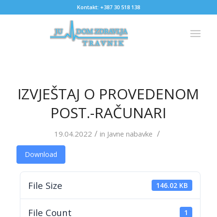
Kontakt: +387 30 518 138
IZVJEŠTAJ O PROVEDENOM
POST.-RAČUNARI
/
/
19.04.2022
in
Javne nabavke
Download
File Size
146.02 KB
File Count
1