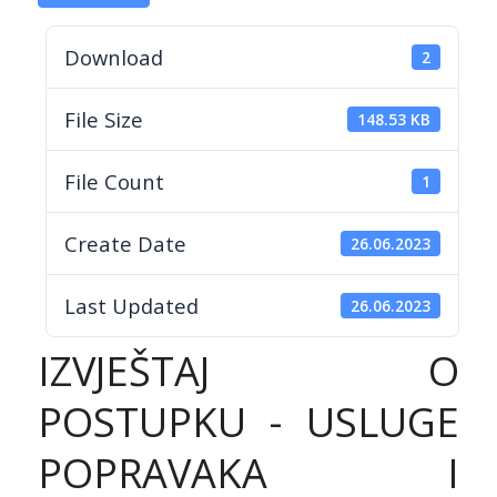
Download
2
File Size
148.53 KB
File Count
1
Create Date
26.06.2023
Last Updated
26.06.2023
IZVJEŠTAJ O
POSTUPKU - USLUGE
POPRAVAKA I