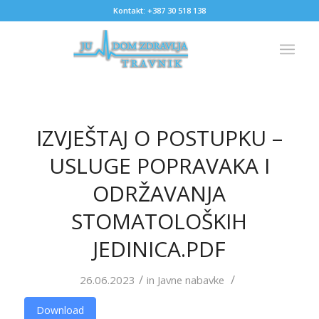
Kontakt: +387 30 518 138
IZVJEŠTAJ O POSTUPKU –
USLUGE POPRAVAKA I
ODRŽAVANJA
STOMATOLOŠKIH
JEDINICA.PDF
/
/
26.06.2023
in
Javne nabavke
Download