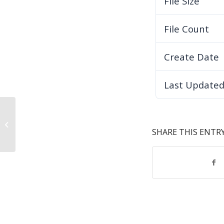
File Size
File Count
Create Date
Last Update
Obavještenje o nabavci –
DEFIBRILATOR
SHARE THIS ENTR