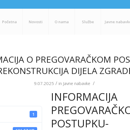
Početna
Novosti
O nama
Službe
Javne nabavk
MACIJA O PREGOVARAČKOM POS
REKONSTRUKCIJA DIJELA ZGRAD
/
/
9.07.2025
in
Javne nabavke
INFORMAC
PREGOVARAČK
1
POSTUPKU-