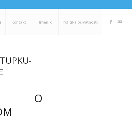
e
Kontakt
Imenik
Politika privatnosti
TUPKU-
E
IJA O
OM