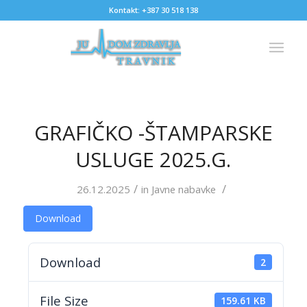
Kontakt: +387 30 518 138
GRAFIČKO -ŠTAMPARSKE
USLUGE 2025.G.
/
/
26.12.2025
in
Javne nabavke
Download
Download
2
File Size
159.61 KB