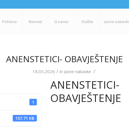
Početna
Novosti
O nama
Službe
Javne nabavk
ANENSTETICI- OBAVJEŠTENJE
/
/
18.05.2026
in
Javne nabavke
ANENSTETICI-
OBAVJEŠTENJE
1
157.71 KB