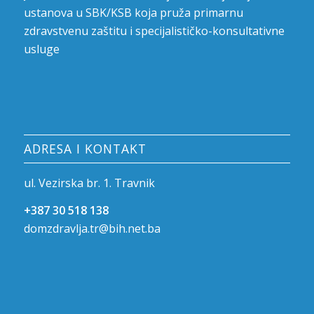
ustanova u SBK/KSB koja pruža primarnu
zdravstvenu zaštitu i specijalističko-konsultativne
usluge
ADRESA I KONTAKT
ul. Vezirska br. 1. Travnik
+387 30 518 138
domzdravlja.tr@bih.net.ba