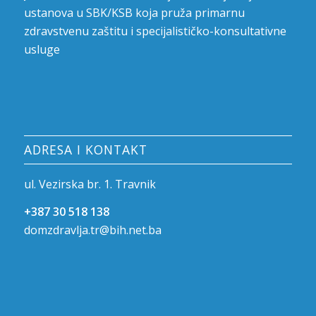
ustanova u SBK/KSB koja pruža primarnu
zdravstvenu zaštitu i specijalističko-konsultativne
usluge
ADRESA I KONTAKT
ul. Vezirska br. 1. Travnik
+387 30 518 138
domzdravlja.tr@bih.net.ba