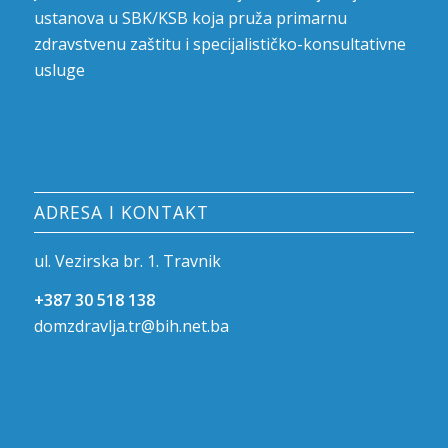
ustanova u SBK/KSB koja pruža primarnu
zdravstvenu zaštitu i specijalističko-konsultativne
usluge
ADRESA I KONTAKT
ul. Vezirska br. 1. Travnik
+387 30 518 138
domzdravlja.tr@bih.net.ba