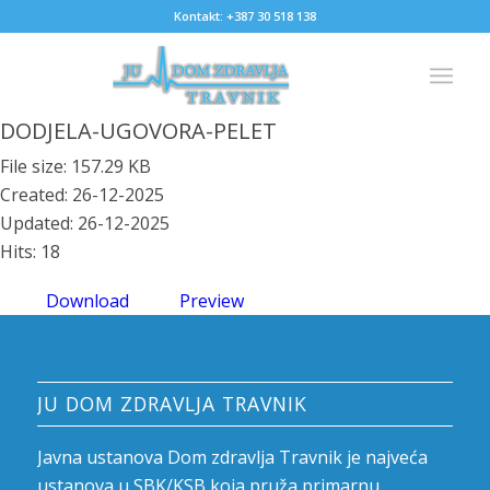
Kontakt: +387 30 518 138
DODJELA-UGOVORA-PELET
File size: 157.29 KB
Created: 26-12-2025
Updated: 26-12-2025
Hits: 18
Download
Preview
JU DOM ZDRAVLJA TRAVNIK
Javna ustanova Dom zdravlja Travnik je najveća
ustanova u SBK/KSB koja pruža primarnu